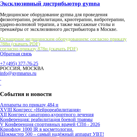
Эксклюзивный дистрибьютор gymna
Медицинское оборудование gymna для проведения
физиотерапии, реабилитации, криотерапии, вибротерапии,
ударно-волновой терапии, а также массажные столы и
тренажёры от эксклюзивного дистрибьютора в Москве.
Оснащение медицинским оборудованием: согласно приказу
788н (скачать PDF)
согласно приказу 878н (скачать PDF)
Обратная связь
+7 (495) 377-76-25
РОССИЯ, МОСКВА
info@gymnarus.ru
События и новости
Аппараты по приказу 484 н
XVIII Конгресс «Нейрореабилитация»
XII Конгресс санаторно-курортного лечения
Конференция: реабилитация боевой травмы
V Конференция спортивных врачей СПб - 2026
Криофлоу 1000 IR в косметологии.
Шокмастер 500 – самый надёжный аппарат УВТ!