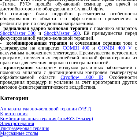
«Гимна РУС» прошёл обучающий семинар для врачей и
дистрибьюторов по оборудованию GymnaUniphy.
На семинаре были подробно рассмотрены особенности
оборудования и области его эффективного применения в
реабилитации по следующим направлениям:
-
радиальная ударно-волновая терапия
с помощью аппаратов
ShockMaster 300
и
ShockMaster 500
. Её преимущества пере
фокусированной ударно-волновой терапией.
-
комбинированная терапия и сочетанная терапия
тока с
ультразвуком на аппаратах
COMBI 400
и
COMBI 400 V
вакуумным наложением электродов. Преимущества встроенных
программ, полученных европейской школой физиотерапии из
практики для лечения широкого спектра патологий.
-
криотерапия
холодным воздухом различных заболеваний 
помощью аппарата с дистанционным контролем температуры
обрабатываемой области
Cryoflow 1000 IR
. Особенност
проведения процедур и усиление за счёт криотерапии других
методов физиотерапевтического воздействия.
Категории
Аппараты ударно-волновой терапии (УВТ)
Криотерапия
Комбинированная терапия (ток+УЗТ+лазер)
Электротерапия
Ультразвуковая терапия
Массажные столы